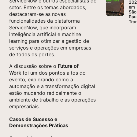
ServiceNow e outros especialistas do
20
setor. Entre os temas abordados,
em
São
destacaram-se as novas
Pau
funcionalidades da plataforma
Tra
ServiceNow, que incorporam
inteligência artificial e machine
learning para otimizar a gestão de
serviços e operações em empresas
de todos os portes.
A discussão sobre o
Future of
Work
foi um dos pontos altos do
evento, explorando como a
automação e a transformação digital
estão mudando radicalmente o
ambiente de trabalho e as operações
empresariais.
Casos de Sucesso e
Demonstrações Práticas