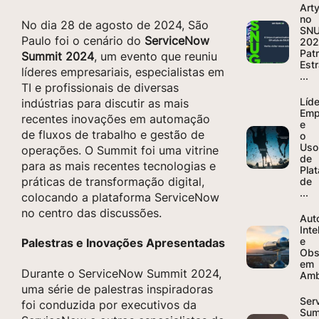
Art
no
No dia 28 de agosto de 2024, São
SN
Paulo foi o cenário do
ServiceNow
202
Pat
Summit 2024
, um evento que reuniu
Est
líderes empresariais, especialistas em
...
TI e profissionais de diversas
Líd
indústrias para discutir as mais
Emp
recentes inovações em automação
e
de fluxos de trabalho e gestão de
o
Uso
operações. O Summit foi uma vitrine
de
para as mais recentes tecnologias e
Pla
práticas de transformação digital,
de
...
colocando a plataforma ServiceNow
no centro das discussões.
Aut
Inte
e
Palestras e Inovações Apresentadas
Obs
em
Durante o ServiceNow Summit 2024,
Ambi
uma série de palestras inspiradoras
Ser
foi conduzida por executivos da
Sum