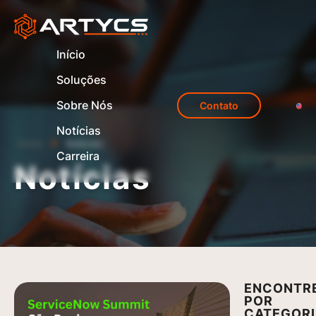
Início
Soluções
Sobre Nós
Contato
Notícias
Home
Notícias
Carreira
Notícias
ENCONTR
POR
CATEGOR