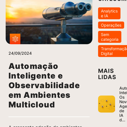
Analytics
e IA
Operações
Sem
categoria
Transformaçã
24/09/2024
Digital
Automação
MAIS
Inteligente e
LIDAS
Observabilidade
Aut
em Ambientes
Inte
Os
Nov
Multicloud
Age
de
IA
d...