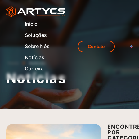
Início
Soluções
Sobre Nós
Contato
Notícias
Home
Notícias
Carreira
Notícias
ENCONTR
POR
CATEGOR