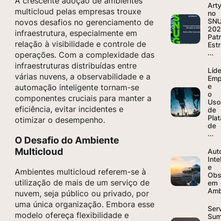
A crescente adoção de ambientes
Art
multicloud pelas empresas trouxe
no
SN
novos desafios no gerenciamento de
202
infraestrutura, especialmente em
Pat
relação à visibilidade e controle de
Est
...
operações. Com a complexidade das
infraestruturas distribuídas entre
Líd
várias nuvens, a observabilidade e a
Emp
e
automação inteligente tornam-se
o
componentes cruciais para manter a
Uso
eficiência, evitar incidentes e
de
Pla
otimizar o desempenho.
de
...
O Desafio do Ambiente
Multicloud
Aut
Inte
e
Ambientes multicloud referem-se à
Obs
utilização de mais de um serviço de
em
Ambi
nuvem, seja público ou privado, por
uma única organização. Embora esse
Ser
modelo ofereça flexibilidade e
Sum