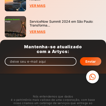
VER MAIS
ServiceNow Summit 2024 em São Paulo:
Transforma...
VER MAIS
Mantenha-se atualizado
com a Artycs:
Nós entendemos que dados
é o patrimônio mais valioso de uma corporação, com base
nisso criamos um catálogo de serviços que entrega ao